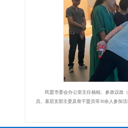
民盟市委会办公室主任杨鲲、参政议政
员、基层支部主委及骨干盟员等30余人参加活