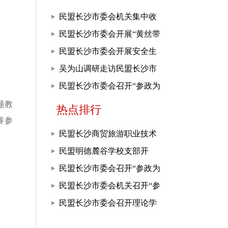
民盟长沙市委会机关集中收
看庆祝中国共产党成立105周
民盟长沙市委会开展“黄丝带
年大会
帮教”活动
民盟长沙市委会开展安全生
产课题调研
吴为山调研走访民盟长沙市
委会机关
民盟长沙市委会召开“参政为
公、实干为民”主题教育推进
题教
热点排行
睿参
会
民盟长沙商贸旅游职业技术
学院支部开展“参政为公、实
民盟明德麓谷学校支部开
干为民”主题教育
展“参政为公，实干为民”主
民盟长沙市委会召开“参政为
题教育
公、实干为民”主题教育推进
民盟长沙市委会机关召开“参
会
政为公、实干为民”主题教育
民盟长沙市委会召开理论学
座谈会
习中心组学习、常委（扩