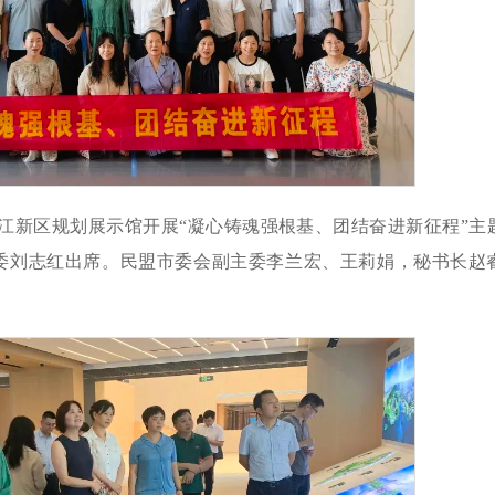
湘江新区规划展示馆开展“凝心铸魂强根基、团结奋进新征程”主
委刘志红出席。民盟市委会副主委李兰宏、王莉娟，秘书长赵