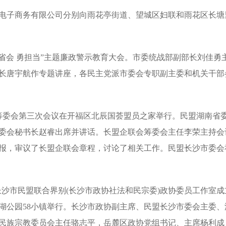
电子商务有限公司分别向雨花亭街道、望城区妇联和雨花区长塘
省会 勇担当”主题廉政警示教育大会。市委统战部副部长刘佳勇
长唐宇航作专题讲座，各民主党派市委会专职副主委和机关干部
筹委会第三次会议在开福区北辰国荟盟员之家举行。民盟湖南省
委会秘书长赵睿出席并讲话。长盟企联会筹委会主任李荣主持会
报，审议了长盟企联会章程，讨论了相关工作。民盟长沙市委会
沙市民盟联合界别(长沙市政协社法和民宗委)政协委员工作室成
湖公园58小镇举行。长沙市政协副主席、民盟长沙市委会主委、
民族宗教委员会主任骆志平，岳麓区政协党组书记、主席杨利成