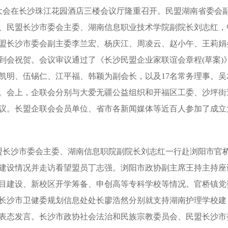
大会在长沙珠江花园酒店三楼会议厅隆重召开。民盟湖南省委会
、民盟长沙市委会主委、湖南信息职业技术学院副院长刘志红，
盟长沙市委会副主委李兰宏、杨庆江、周凌云、赵小午、王莉娟
到会祝贺。会议审议通过了《长沙民盟企业家联谊会章程(草案)
凯明、伍锡仁、江平福、韩颖为副会长，以及17名常务理事。吴
。会上，企联会分别与大爱无疆公益组织和开福区工委、沙坪街
议。长盟企联会会员单位、省市各新闻媒体等近百人参加了成立
盟长沙市委会主委、湖南信息职院副院长刘志红一行赴浏阳市官
建设情况并走访看望盟员丁志强。浏阳市政协副主席王持主持座
目建设、新校区开学筹备、申创高等专科学校等情况。官桥镇党
长沙市卫健委规划信息处处长廖浩然分别就支持湖南护理学校建
表态发言。长沙市政协社会法治和民族宗教委员会、民盟长沙市