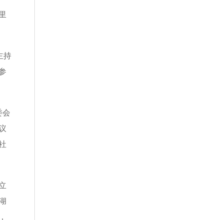
大）会议暨“参政为公、实干
里
为民”主题教育启动会
主持
参
委会
议
社
立
湖
，