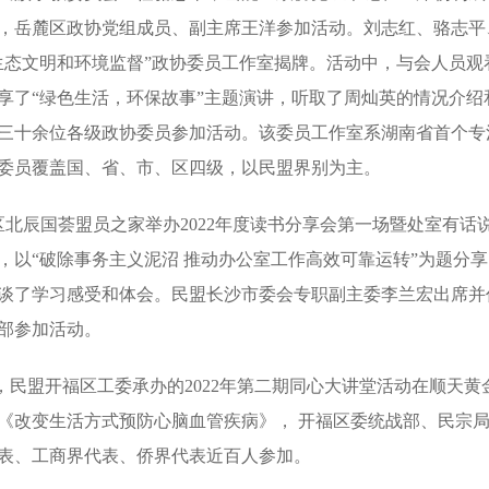
，岳麓区政协党组成员、副主席王洋参加活动。刘志红、骆志平
生态文明和环境监督”政协委员工作室揭牌。活动中，与会人员观
享了“绿色生活，环保故事”主题演讲，听取了周灿英的情况介绍
三十余位各级政协委员参加活动。该委员工作室系湖南省首个专
委员覆盖国、省、市、区四级，以民盟界别为主。
北辰国荟盟员之家举办2022年度读书分享会第一场暨处室有话
，以“破除事务主义泥沼 推动办公室工作高效可靠运转”为题分享
谈了学习感受和体会。民盟长沙市委会专职副主委李兰宏出席并
部参加活动。
民盟开福区工委承办的2022年第二期同心大讲堂活动在顺天黄
《改变生活方式预防心脑血管疾病》， 开福区委统战部、民宗
表、工商界代表、侨界代表近百人参加。