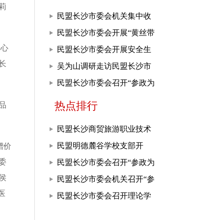
莉
民盟长沙市委会机关集中收
看庆祝中国共产党成立105周
民盟长沙市委会开展“黄丝带
天心
年大会
帮教”活动
民盟长沙市委会开展安全生
长
产课题调研
吴为山调研走访民盟长沙市
委会机关
民盟长沙市委会召开“参政为
公、实干为民”主题教育推进
热点排行
品
会
民盟长沙商贸旅游职业技术
学院支部开展“参政为公、实
民盟明德麓谷学校支部开
赠价
委
干为民”主题教育
展“参政为公，实干为民”主
民盟长沙市委会召开“参政为
侯
题教育
公、实干为民”主题教育推进
民盟长沙市委会机关召开“参
医
会
政为公、实干为民”主题教育
民盟长沙市委会召开理论学
座谈会
习中心组学习、常委（扩