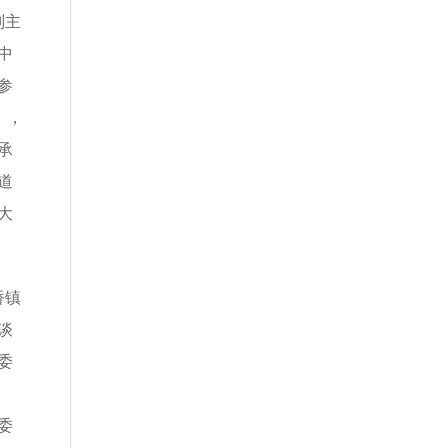
副主
中
参
》，
承
道
大
桥镇
谈
委
委