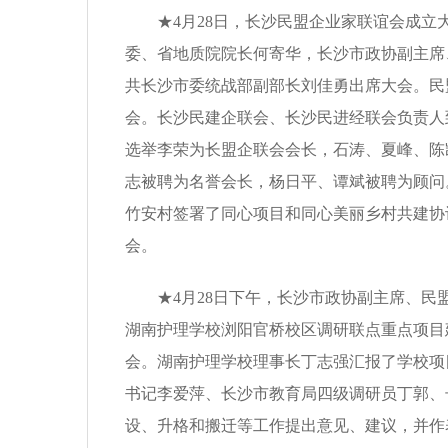
★4月28日，长沙民盟企业家联谊会成立
委、省地质院院长何寄华，长沙市政协副主席
共长沙市委统战部副部长刘佳勇出席大会。民
会。长沙民建企联会、长沙民进经联会负责人
选举李荣为长盟企联会会长，石涛、夏峰、陈
志被聘为名誉会长，杨日平、谭斌被聘为顾问
竹安村签署了同心项目和同心美丽乡村共建协
会。
★4月28日下午，长沙市政协副主席、民
湖南护理学校浏阳官桥校区调研联点重点项目
会。湖南护理学校理事长丁志强汇报了学校项
书记李爱萍、长沙市教育局四级调研员丁郭、
设、升格和搬迁等工作提出意见、建议，并作