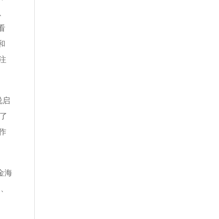
、
看
和
注
说启
了
作
金海
局、