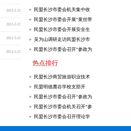
民盟长沙市委会机关集中收
2013-3-21
看庆祝中国共产党成立105周
民盟长沙市委会开展“黄丝带
2013-3-21
年大会
帮教”活动
民盟长沙市委会开展安全生
2013-3-21
产课题调研
吴为山调研走访民盟长沙市
委会机关
民盟长沙市委会召开“参政为
2013-3-21
公、实干为民”主题教育推进
热点排行
会
民盟长沙商贸旅游职业技术
学院支部开展“参政为公、实
民盟明德麓谷学校支部开
干为民”主题教育
展“参政为公，实干为民”主
民盟长沙市委会召开“参政为
题教育
公、实干为民”主题教育推进
民盟长沙市委会机关召开“参
会
政为公、实干为民”主题教育
民盟长沙市委会召开理论学
座谈会
习中心组学习、常委（扩