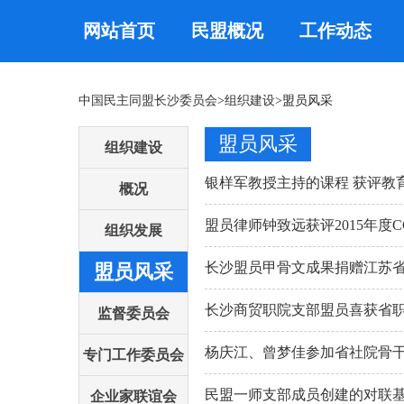
网站首页
民盟概况
工作动态
中国民主同盟长沙委员会
>
组织建设
>盟员风采
盟员风采
组织建设
银样军教授主持的课程 获评教
概况
盟员律师钟致远获评2015年度
组织发展
长沙盟员甲骨文成果捐赠江苏
盟员风采
长沙商贸职院支部盟员喜获省
监督委员会
杨庆江、曾梦佳参加省社院骨
专门工作委员会
民盟一师支部成员创建的对联
企业家联谊会